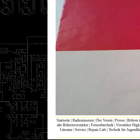
Startseite
|
Radiomuseum
|
Der Verein
|
Presse
|
Röhren &
alte Röhrenverstärker
|
Fernsehtechnik
|
Verstärker Hig
Literatur
|
Service
|
Repair-Cafe
|
Technik für Jugendli