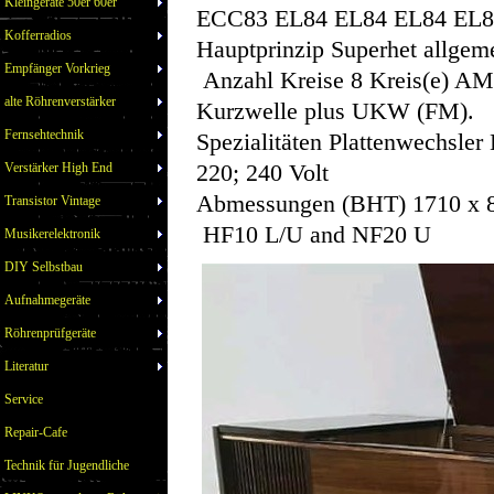
Kleingeräte 50er 60er
ECC83 EL84 EL84 EL84 EL
Kofferradios
Hauptprinzip Superhet allgem
Empfänger Vorkrieg
Anzahl Kreise 8 Kreis(e) AM
alte Röhrenverstärker
Kurzwelle plus UKW (FM).
Fernsehtechnik
Spezialitäten Plattenwechsler 
220; 240 Volt
Verstärker High End
Abmessungen (BHT) 1710 x 85
Transistor Vintage
HF10 L/U and NF20 U
Musikerelektronik
DIY Selbstbau
Aufnahmegeräte
Röhrenprüfgeräte
Literatur
Service
Repair-Cafe
Technik für Jugendliche