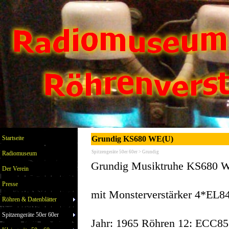
Startseite
Grundig KS680 WE(U)
Spitzengeräte 50er 60er > Grundig
Radiomuseum
Grundig Musiktruhe KS680 
Der Verein
Presse
mit Monsterverstärker 4*EL8
Röhren & Datenblätter
Spitzengeräte 50er 60er
Jahr: 1965 Röhren 12: EC