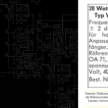
Startseite
|
Radiomu
alte Röhrenverstärk
Literatur
|
Service