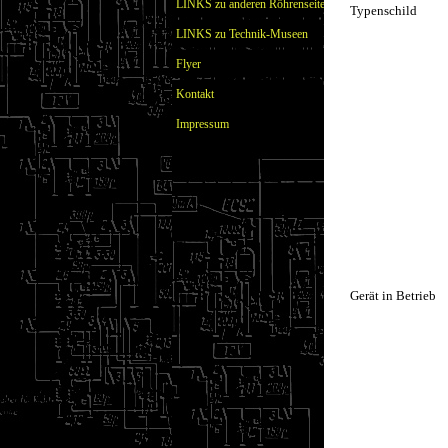
LINKS zu anderen Röhrenseiten
Typenschild
LINKS zu Technik-Museen
Flyer
Kontakt
Impressum
Gerät in Betrieb