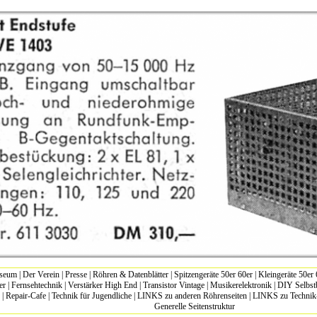
seum
|
Der Verein
|
Presse
|
Röhren & Datenblätter
|
Spitzengeräte 50er 60er
|
Kleingeräte 50er 
er
|
Fernsehtechnik
|
Verstärker High End
|
Transistor Vintage
|
Musikerelektronik
|
DIY Selbst
|
Repair-Cafe
|
Technik für Jugendliche
|
LINKS zu anderen Röhrenseiten
|
LINKS zu Techni
Generelle Seitenstruktur