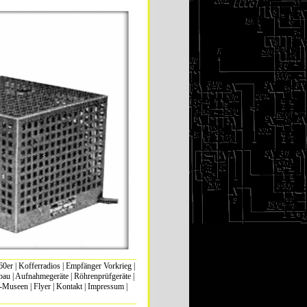
60er
|
Kofferradios
|
Empfänger Vorkrieg
|
bau
|
Aufnahmegeräte
|
Röhrenprüfgeräte
|
k-Museen
|
Flyer
|
Kontakt
|
Impressum
|