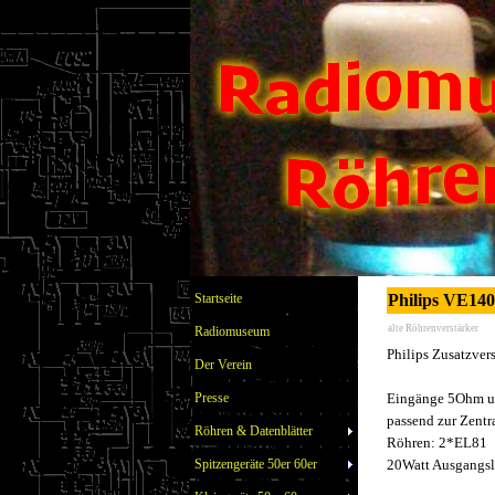
Startseite
Philips VE140
alte Röhrenverstärker
Radiomuseum
Philips Zusatzvers
Der Verein
Presse
Eingänge 5Ohm 
passend zur Zentr
Röhren & Datenblätter
Röhren: 2*EL81
Spitzengeräte 50er 60er
20Watt Ausgangsl