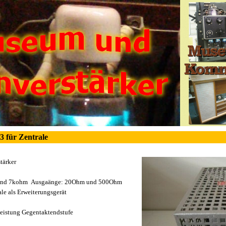
3 für Zentrale
tärker
und 7kohm Ausgaänge: 20Ohm und 500Ohm
ale als Erweiterungsgerät
eistung Gegentaktendstufe