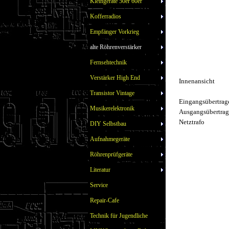
Kleingeräte 50er 60er
Kofferradios
Empfänger Vorkrieg
alte Röhrenverstärker
Fernsehtechnik
Verstärker High End
Innenansicht
Transistor Vintage
Eingangsübertrag
Musikerelektronik
Ausgangsübertrag
Netztrafo
DIY Selbstbau
Aufnahmegeräte
Röhrenprüfgeräte
Literatur
Service
Repair-Cafe
Technik für Jugendliche