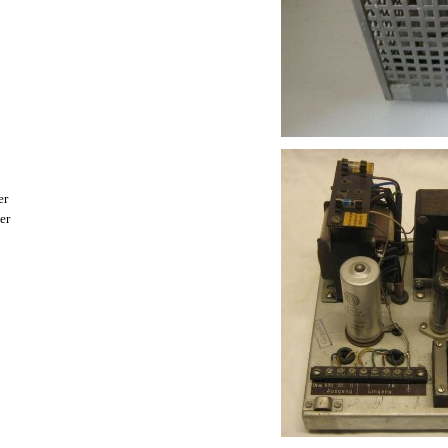
er
er